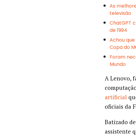
As melhore
televisão
ChatGPT cr
de 1994
Achou que 
Copa do M
Foram nece
Mundo
A Lenovo, f
computação
artificial
que
oficiais da 
Batizado d
assistente 