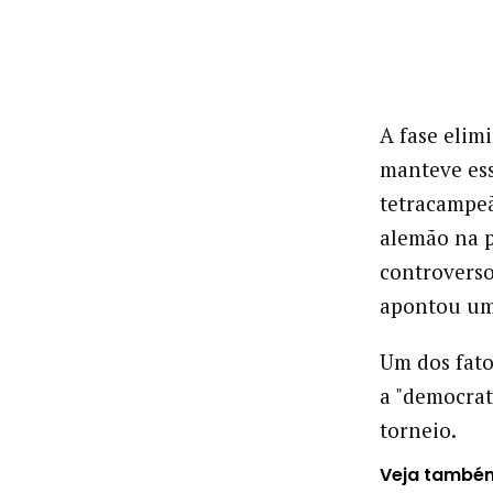
A fase elim
manteve ess
tetracampe
alemão na p
controverso
apontou uma
Um dos fato
a "democrat
torneio.
Veja també