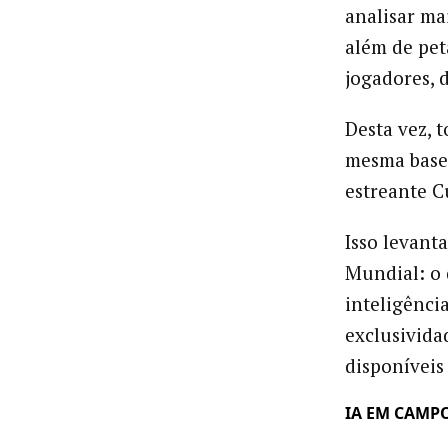
analisar mai
além de pet
jogadores, 
Desta vez, 
mesma base 
estreante C
Isso levant
Mundial: o
inteligênci
exclusivida
disponíveis
IA EM CAMP