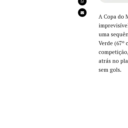
A Copa do 
imprevisíve
uma sequên
Verde (67º 
competição,
atrás no pl
sem gols.