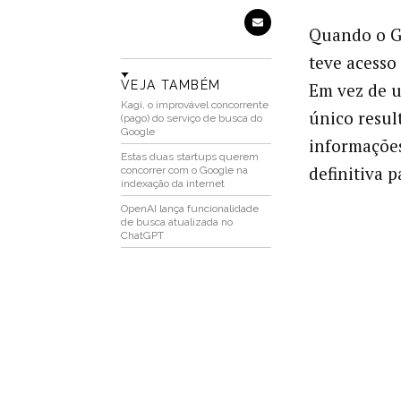
Quando o Go
teve acesso 
VEJA TAMBÉM
Em vez de u
Kagi, o improvável concorrente
único resul
(pago) do serviço de busca do
Google
informações
Estas duas startups querem
definitiva p
concorrer com o Google na
indexação da internet
OpenAI lança funcionalidade
de busca atualizada no
ChatGPT