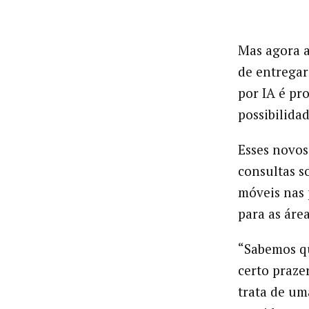
Mas agora a
de entregar
por IA é pr
possibilidad
Esses novos
consultas s
móveis nas 
para as áre
“Sabemos qu
certo praze
trata de um