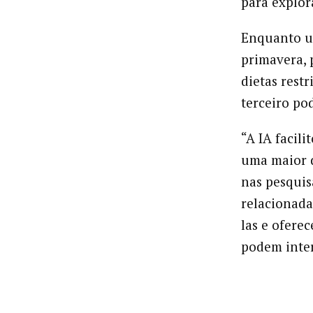
para explor
Enquanto u
primavera, 
dietas restr
terceiro po
“A IA facili
uma maior d
nas pesquis
relacionada
las e ofere
podem inter