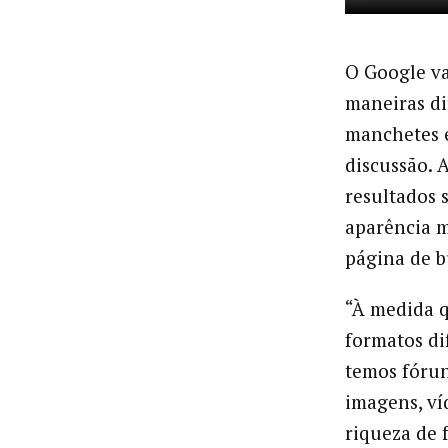
O Google va
maneiras di
manchetes e
discussão. 
resultados 
aparência 
página de b
“À medida q
formatos di
temos fórun
imagens, víd
riqueza de 