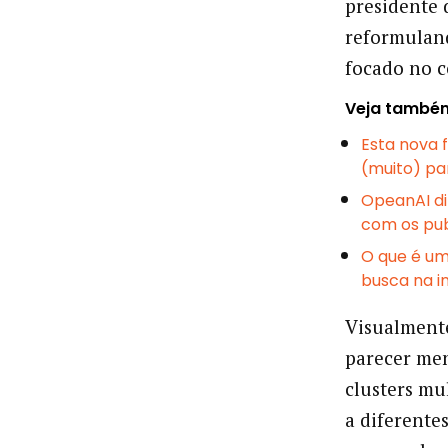
presidente 
reformuland
focado no 
Veja també
Esta nova 
(muito) pa
OpeanAI di
com os pub
O que é um
busca na i
Visualmente
parecer men
clusters mu
a diferente