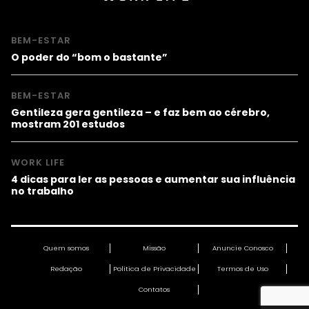
BEM-ESTAR
O poder do “bom o bastante”
BEM-ESTAR
Gentileza gera gentileza – e faz bem ao cérebro,
mostram 201 estudos
WORK LIFE
4 dicas para ler as pessoas e aumentar sua influência
no trabalho
Quem somos
Missão
Anuncie Conosco
Redação
Política de Privacidade
Termos de Uso
Contatos