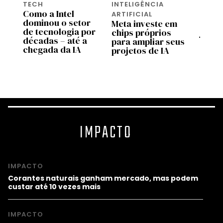
TECH
INTELIGÊNCIA
INTEL
Como a Intel
ARTIFICIAL
ARTIF
dominou o setor
Meta investe em
Escas
de tecnologia por
chips próprios
já at
décadas – até a
m
para ampliar seus
eletr
chegada da IA
projetos de IA
cons
IMPACTO
IMPACTO
Corantes naturais ganham mercado, mas podem
custar até 10 vezes mais
IMPACTO