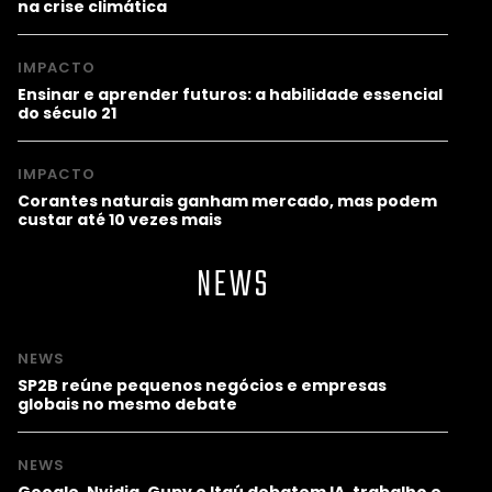
na crise climática
IMPACTO
Ensinar e aprender futuros: a habilidade essencial
do século 21
IMPACTO
Corantes naturais ganham mercado, mas podem
custar até 10 vezes mais
NEWS
NEWS
SP2B reúne pequenos negócios e empresas
globais no mesmo debate
NEWS
Google, Nvidia, Gupy e Itaú debatem IA, trabalho e