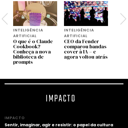
INTELIGÊNCIA
INTELIGÊNCIA
INTEL
ARTIFICIAL
ARTIFICIAL
ARTIF
O que é o Claude
CEO da Fender
A Ti
Cookbook?
comparou bandas
vende
s
Conheça a nova
cover à IA – e
que s
a
biblioteca de
agora voltou atrás
cons
prompts
IMPACTO
IMPACTO
Sentir, imaginar, agir e resistir: o papel da cultura