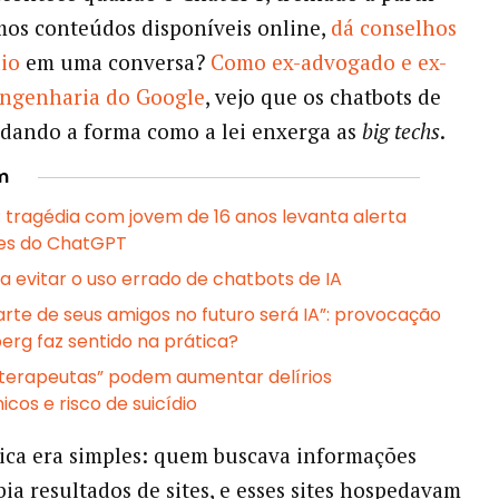
os conteúdos disponíveis online,
dá conselhos
dio
em uma conversa?
Como ex-advogado e ex-
engenharia do Google
, vejo que os chatbots de
dando a forma como a lei enxerga as
big techs
.
m
: tragédia com jovem de 16 anos levanta alerta
tes do ChatGPT
a evitar o uso errado de chatbots de IA
arte de seus amigos no futuro será IA”: provocação
erg faz sentido na prática?
terapeutas” podem aumentar delírios
icos e risco de suicídio
gica era simples: quem buscava informações
bia resultados de sites, e esses sites hospedavam