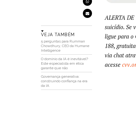
ALERTA DE G
suicídio. Se
VEJA TAMBÉM
ligue para o
5 perguntas para Rumman
188, gratuit
Chowdhury, CEO da Humane
Intelligence
via chat atra
O domínio da IA é inevitável?
acesse
cvv.o
Este especialista em ética
garante que não
Governança generativa:
construindo confiança na era
da IA