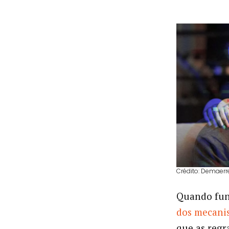
Crédito: Demaerr
Quando fu
dos mecani
que as regr