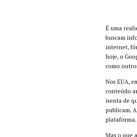
É uma reali
buscam info
internet, f
hoje, o Goo
como outros
Nos EUA, em
conteúdo am
isenta de q
publicam. Af
plataforma.
Mas o que a