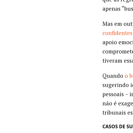
apenas “bu
Mas em out
confidentes
apoio emoci
compromete
tiveram ess
Quando
o b
sugerindo i
pessoais – 
não é exage
tribunais e
CASOS DE S