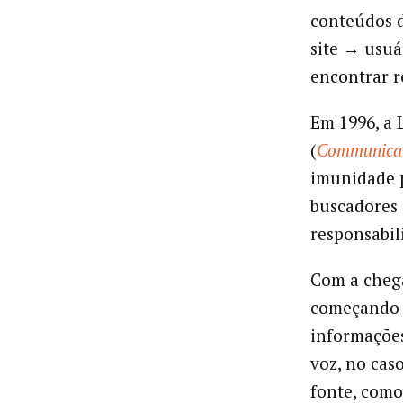
conteúdos d
site → usuár
encontrar r
Em 1996, a 
(
Communicat
imunidade p
buscadores 
responsabil
Com a chega
começando a
informações
voz, no cas
fonte, como