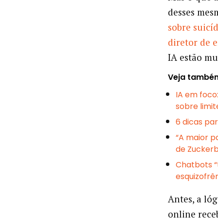
desses mesm
sobre suicí
diretor de 
IA estão mu
Veja també
IA em foco
sobre limi
6 dicas par
“A maior p
de Zuckerb
Chatbots “
esquizofrên
Antes, a ló
online rece