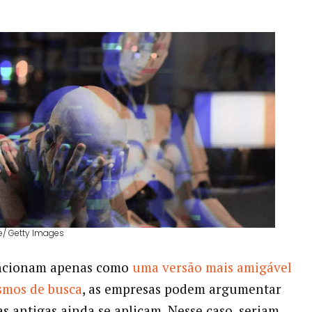
e/ Getty Images
ncionam apenas como
uma versão mais amigável
smos de busca
, as empresas podem argumentar
as antigas ainda se aplicam. Nesse caso, seriam