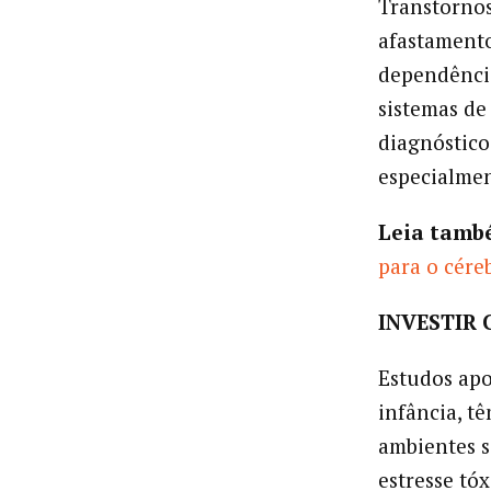
Transtornos
afastamento
dependência
sistemas de
diagnóstico
especialmen
Leia tamb
para o cére
INVESTIR
Estudos apo
infância, t
ambientes s
estresse tó