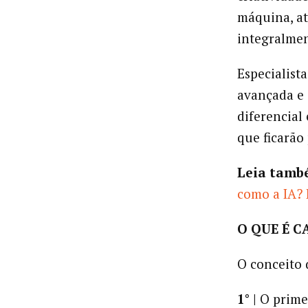
máquina, at
integralmen
Especialist
avançada e 
diferencial
que ficarão
Leia tamb
como a IA?
O QUE É C
O conceito d
1° |
O primei