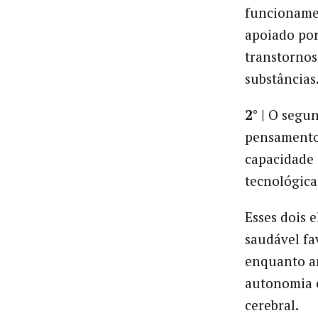
funcioname
apoiado por
transtornos
substâncias
2° |
O segund
pensamento 
capacidade 
tecnológica
Esses dois 
saudável fa
enquanto a
autonomia 
cerebral.