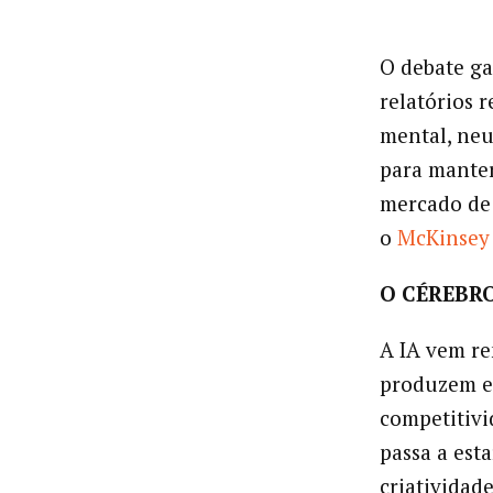
O debate ga
relatórios 
mental, neu
para manter
mercado de 
o
McKinsey 
O CÉREBR
A IA vem r
produzem e 
competitivi
passa a est
criatividade