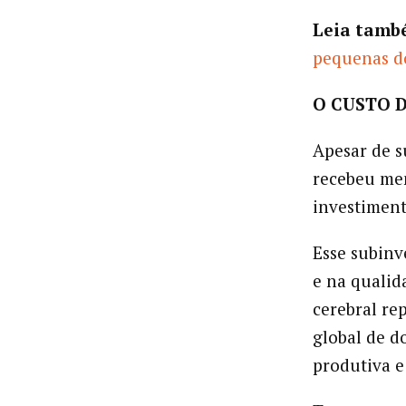
Leia tamb
pequenas do
O CUSTO 
Apesar de s
recebeu men
investimen
Esse subinv
e na qualid
cerebral re
global de d
produtiva e