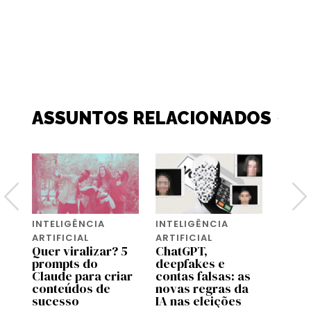
ASSUNTOS RELACIONADOS
INTELIGÊNCIA
INTELIGÊNCIA
INTEL
ARTIFICIAL
ARTIFICIAL
ARTIF
 a
Quer viralizar? 5
ChatGPT,
O que
prompts do
deepfakes e
Cook
Claude para criar
contas falsas: as
Conh
conteúdos de
novas regras da
bibli
cto
sucesso
IA nas eleições
prom