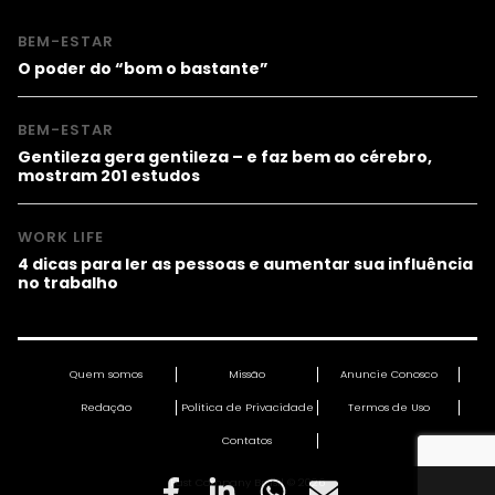
BEM-ESTAR
O poder do “bom o bastante”
BEM-ESTAR
Gentileza gera gentileza – e faz bem ao cérebro,
mostram 201 estudos
WORK LIFE
4 dicas para ler as pessoas e aumentar sua influência
no trabalho
Quem somos
Missão
Anuncie Conosco
Redação
Política de Privacidade
Termos de Uso
Contatos
Fast Company Brasil © 2026