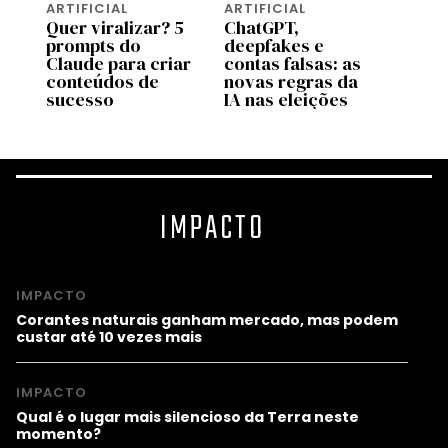
ARTIFICIAL
ARTIFICIAL
ARTIF
 a
Quer viralizar? 5
ChatGPT,
O que
prompts do
deepfakes e
Cook
Claude para criar
contas falsas: as
Conh
conteúdos de
novas regras da
bibli
cto
sucesso
IA nas eleições
prom
IMPACTO
IMPACTO
Corantes naturais ganham mercado, mas podem
custar até 10 vezes mais
IMPACTO
Qual é o lugar mais silencioso da Terra neste
momento?