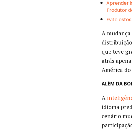
Aprender i
Tradutor d
Evite este
A mudança n
distribuiçã
que teve gr
atrás apena
América do
ALÉM DA BO
A
inteligênc
idioma pred
cenário mu
participaçã