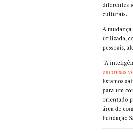
diferentes 
culturais.
A mudança t
utilizada, 
pessoais, al
“A inteligên
empresas v
Estamos sa
para um con
orientado p
área de com
Fundação S