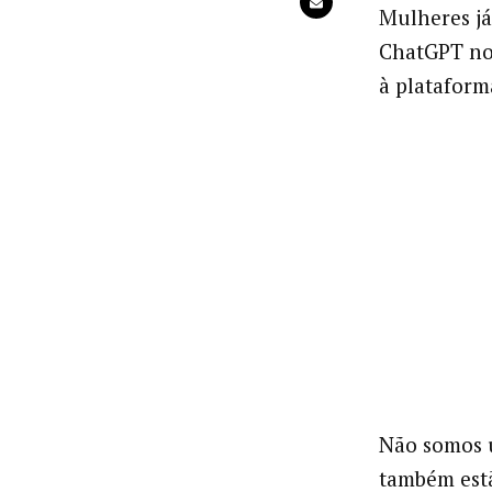
Mulheres já
ChatGPT no
à platafor
Não somos u
também estã