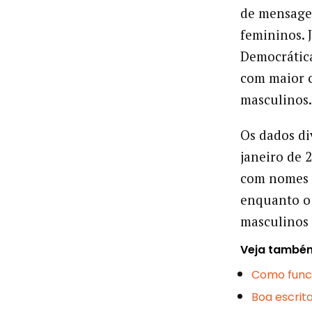
de mensage
femininos. 
Democrática
com maior 
masculinos
Os dados di
janeiro de 
com nomes 
enquanto o
masculinos 
Veja també
Como funci
Boa escrita