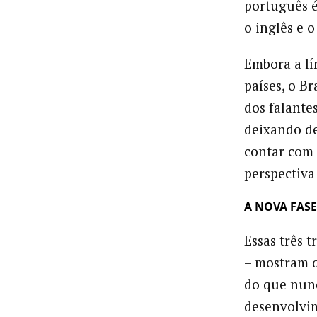
português é
o inglês e 
Embora a lí
países, o B
dos falante
deixando de
contar com 
perspectiva
A NOVA FASE
Essas três 
– mostram 
do que nunc
desenvolvi