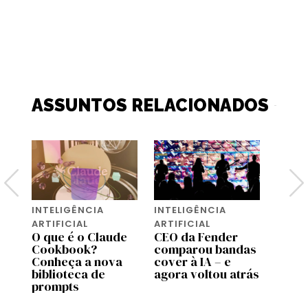
ASSUNTOS RELACIONADOS
INTELIGÊNCIA
INTELIGÊNCIA
INTEL
ARTIFICIAL
ARTIFICIAL
ARTIF
O que é o Claude
CEO da Fender
A Ti
Cookbook?
comparou bandas
vende
s
Conheça a nova
cover à IA – e
que s
a
biblioteca de
agora voltou atrás
cons
prompts