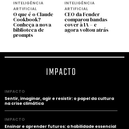
INTELIGÊNCIA
INTELIGÊNCIA
INTEL
ARTIFICIAL
ARTIFICIAL
ARTIF
O que é o Claude
CEO da Fender
A Ti
Cookbook?
comparou bandas
vende
s
Conheça a nova
cover à IA – e
que s
a
biblioteca de
agora voltou atrás
cons
prompts
IMPACTO
IMPACTO
Sentir, imaginar, agir e resistir: o papel da cultura
na crise climática
IMPACTO
Ensinar e aprender futuros: a habilidade essencial