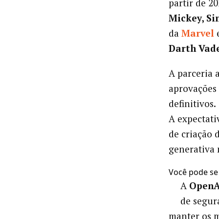
partir de 2
Mickey, S
da
Marvel
Darth Vade
A parceria 
aprovações 
definitivos.
A expectati
de criação 
generativa 
Você pode se
A
OpenA
de segur
manter os m