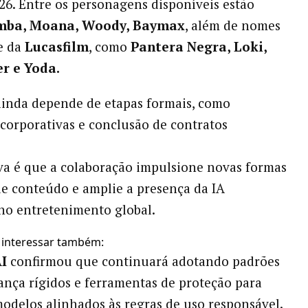
026. Entre os personagens disponíveis estão
imba, Moana, Woody, Baymax
, além de nomes
e da
Lucasfilm
, como
Pantera Negra, Loki,
r e Yoda.
ainda depende de etapas formais, como
corporativas e conclusão de contratos
va é que a colaboração impulsione novas formas
de conteúdo e amplie a presença da IA
no entretenimento global.
 interessar também:
I
confirmou que continuará adotando padrões
ança rígidos e ferramentas de proteção para
odelos alinhados às regras de uso responsável.