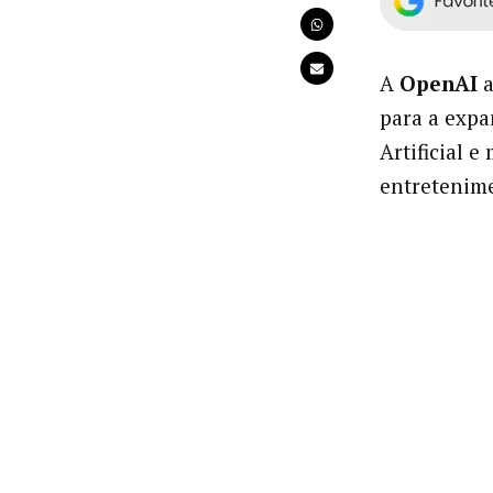
A
OpenAI
a
para a expa
Artificial 
entretenime