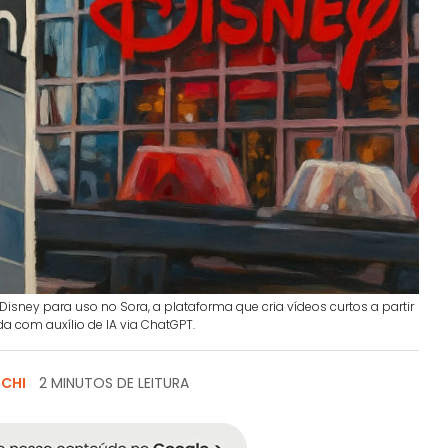
isney para uso no Sora, a plataforma que cria vídeos curtos a partir
a com auxílio de IA via ChatGPT.
SCHI
2 MINUTOS DE LEITURA