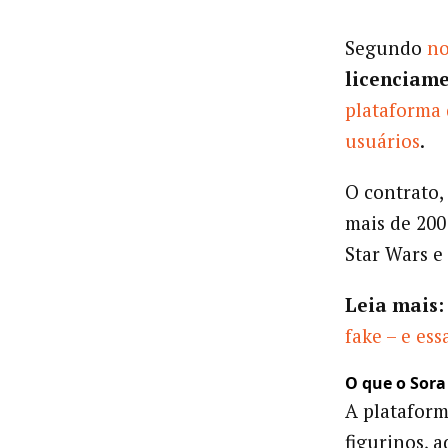
Segundo
no
licenciam
plataforma 
usuários
.
O contrato,
mais de 200
Star Wars e
Leia mais:
fake – e es
O que o Sora 
A plataform
figurinos, a