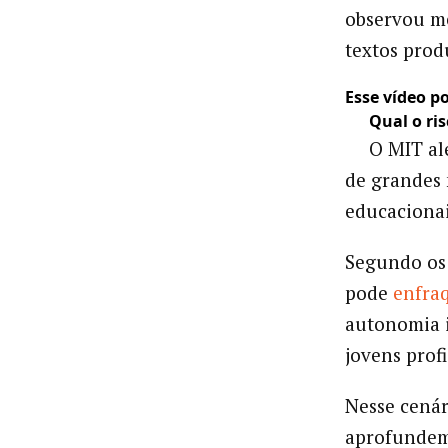
observou me
textos prod
Esse vídeo po
Qual o ri
O MIT al
de grandes
educacionai
Segundo os 
pode
enfra
autonomia i
jovens profi
Nesse cenár
aprofundem 