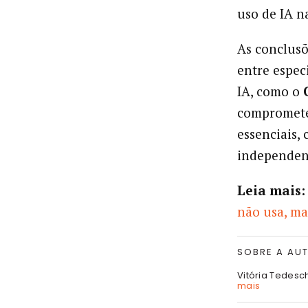
uso de IA n
As conclusõ
entre espec
IA, como o
compromete
essenciais, 
independen
Leia mais:
não usa, ma
SOBRE A AU
Vitória Tedesc
mais