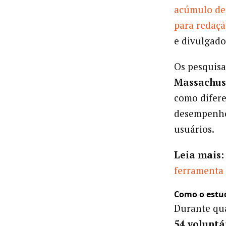
acúmulo de 
para redaçã
e divulgado
Os pesquis
Massachus
como difere
desempenho 
usuários.
Leia mais:
ferramenta 
Como o estud
Durante qua
54 voluntá