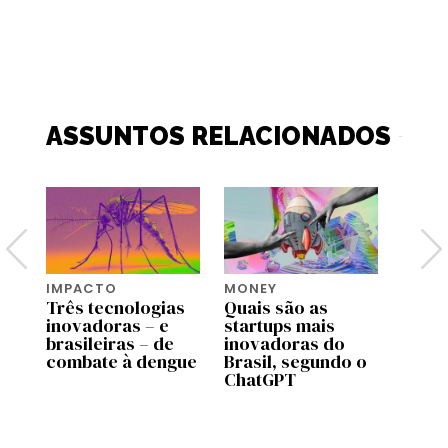
ASSUNTOS RELACIONADOS
IMPACTO
MONEY
5 PE
ul
Três tecnologias
Quais são as
5 per
a
inovadoras – e
startups mais
Luis 
brasileiras – de
inovadoras do
de Ol
ovo
combate à dengue
Brasil, segundo o
da Sa
ChatGPT