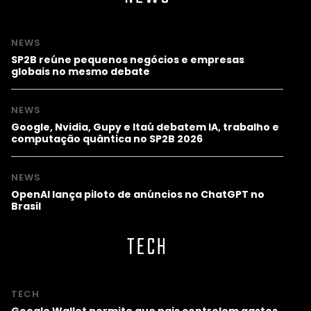
NEWS
SP2B reúne pequenos negócios e empresas
globais no mesmo debate
NEWS
Google, Nvidia, Gupy e Itaú debatem IA, trabalho e
computação quântica no SP2B 2026
NEWS
OpenAI lança piloto de anúncios no ChatGPT no
Brasil
TECH
TECH
Google Wallet permite que pais controlem gastos