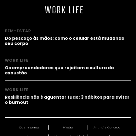
WORK LIFE
BEM-ESTAR
Do pescoço às mãos: como o celular está mudando
seu corpo
WORK LIFE
Os empreendedores que rejeitam a cultura da
exaustão
WORK LIFE
Resiliência não é aguentar tudo: 3 hábitos para evitar
o burnout
Quem somos
Missão
Anuncie Conosco