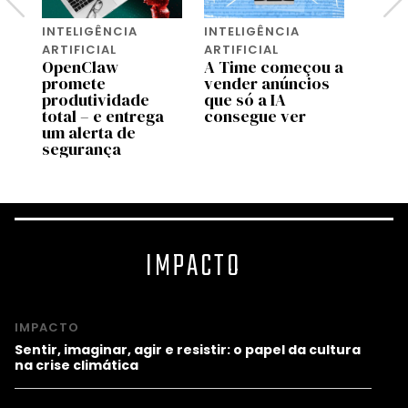
INTELIGÊNCIA
INTELIGÊNCIA
INTEL
ARTIFICIAL
ARTIFICIAL
ARTIF
OpenClaw
A Time começou a
A pro
promete
vender anúncios
da IA
o
produtividade
que só a IA
um no
ta
total – e entrega
consegue ver
burn
os
um alerta de
segurança
IMPACTO
IMPACTO
Sentir, imaginar, agir e resistir: o papel da cultura
na crise climática