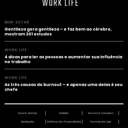
WORK LIFE
BEM-ESTAR
Gentileza gera gentileza – e faz bem ao cérebro,
mostram 201 estudos
WORK LIFE
4 dicas para ler as pessoas e aumentar sua influência
no trabalho
WORK LIFE
As três causas do burnout – e apenas uma delas é seu
chefe
Quem somos
Missão
Anuncie Conosco
Redação
Política de Privacidade
Termos de Uso