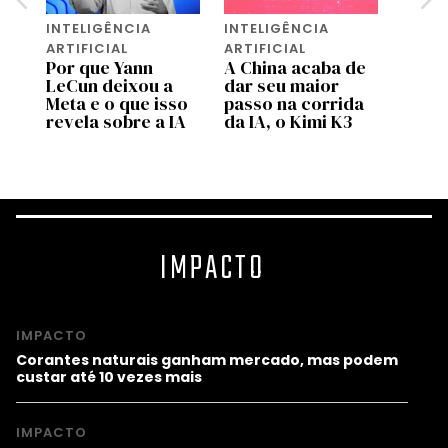
INTELIGÊNCIA
INTELIGÊNCIA
INTEL
ARTIFICIAL
ARTIFICIAL
ARTIF
Por que Yann
A China acaba de
Pedir
os
LeCun deixou a
dar seu maior
melho
Meta e o que isso
passo na corrida
texto
revela sobre a IA
da IA, o Kimi K3
prob
IMPACTO
IMPACTO
Corantes naturais ganham mercado, mas podem
custar até 10 vezes mais
IMPACTO