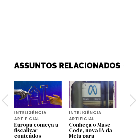
ASSUNTOS RELACIONADOS
INTELIGÊNCIA
INTELIGÊNCIA
INTEL
ARTIFICIAL
ARTIFICIAL
ARTIF
Europa começa a
Conheça o Muse
Chat
fiscalizar
Code, nova IA da
deepf
conteúdos
Meta para
conta