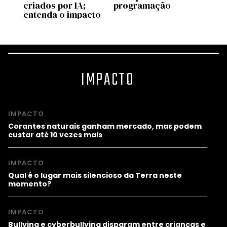
criados por IA;
programação
novas
entenda o impacto
IA na
IMPACTO
IMPACTO
Corantes naturais ganham mercado, mas podem
custar até 10 vezes mais
IMPACTO
Qual é o lugar mais silencioso da Terra neste
momento?
IMPACTO
Bullying e cyberbullying disparam entre crianças e