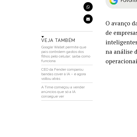
O avanço d
de empresa
VEJA TAMBÉM
inteligente
Google Wallet permite que
na análise 
pais controlem gastos dos
filhos pelo celular; saiba como
operacionai
funciona
CEO da Fender comparou
bandas cover à IA – e agora
voltou atrás
A Time começou a vender
anúncios que só a IA
consegue ver