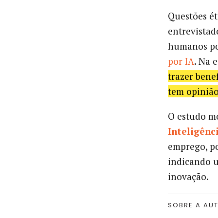
Questões ét
entrevista
humanos po
por IA
. Na 
trazer bene
tem opinião
O estudo m
Inteligênci
emprego, pol
indicando u
inovação.
SOBRE A AU