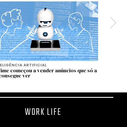
ELIGÊNCIA ARTIFICIAL
INTELIGÊN
Time começou a vender anúncios que só a
Conheça 
 consegue ver
que chego
WORK LIFE