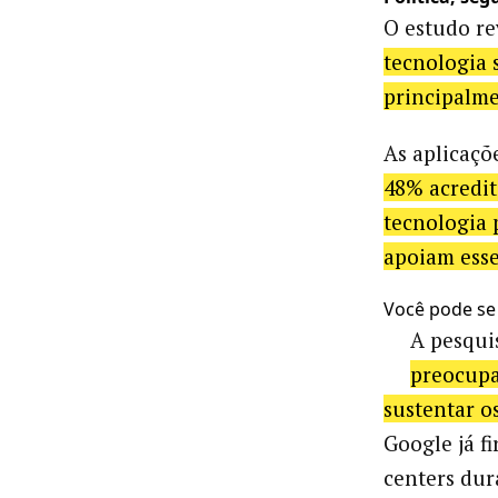
O estudo r
tecnologia s
principalme
As aplicaçõ
48% acredit
tecnologia 
apoiam ess
Você pode se
A pesqui
preocupa
sustentar o
Google já f
centers dur