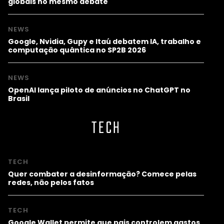
globais no mesmo debate
NEWS
Google, Nvidia, Gupy e Itaú debatem IA, trabalho e
computação quântica no SP2B 2026
NEWS
OpenAI lança piloto de anúncios no ChatGPT no
Brasil
TECH
TECH
Quer combater a desinformação? Comece pelas
redes, não pelos fatos
TECH
Google Wallet permite que pais controlem gastos