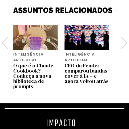
ASSUNTOS RELACIONADOS
INTELIGÊNCIA
INTELIGÊNCIA
INTEL
ARTIFICIAL
ARTIFICIAL
ARTIF
O que é o Claude
CEO da Fender
A Ti
Cookbook?
comparou bandas
vende
s
Conheça a nova
cover à IA – e
que s
a
biblioteca de
agora voltou atrás
cons
prompts
IMPACTO