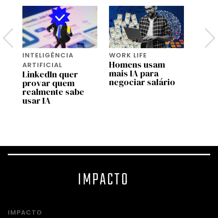
INTELIGÊNCIA
WORK LIFE
INTEL
Homens usam
ARTIFICIAL
ARTIF
as
mais IA para
LinkedIn quer
Joven
negociar salário
provar quem
inseg
realmente sabe
futur
usar IA
IA av
Pesqu
IMPACTO
IMPACTO