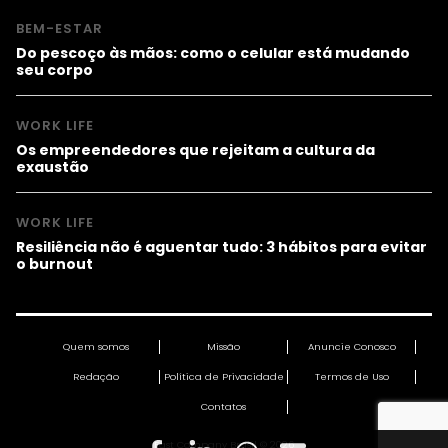
BEM-ESTAR
Do pescoço às mãos: como o celular está mudando
seu corpo
WORK LIFE
Os empreendedores que rejeitam a cultura da
exaustão
WORK LIFE
Resiliência não é aguentar tudo: 3 hábitos para evitar
o burnout
Quem somos
Missão
Anuncie Conosco
Redação
Política de Privacidade
Termos de Uso
Contatos
Fast Company Brasil © 2026