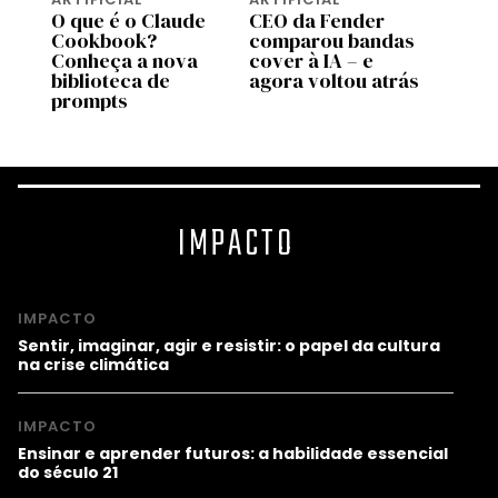
O que é o Claude
CEO da Fender
A Ti
Cookbook?
comparou bandas
vende
s
Conheça a nova
cover à IA – e
que s
a
biblioteca de
agora voltou atrás
cons
prompts
IMPACTO
IMPACTO
Sentir, imaginar, agir e resistir: o papel da cultura
na crise climática
IMPACTO
Ensinar e aprender futuros: a habilidade essencial
do século 21