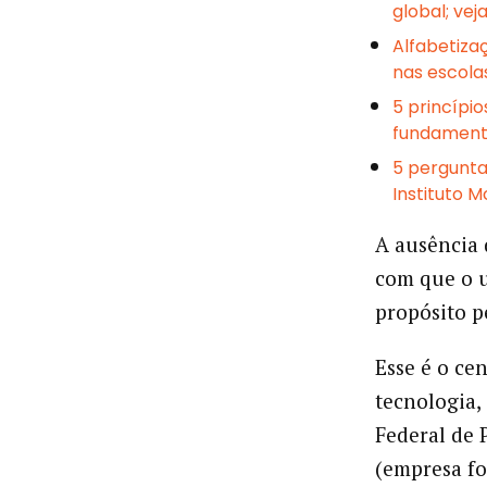
global; ve
Alfabetizaç
nas escola
5 princípi
fundament
5 pergunta
Instituto 
A ausência 
com que o u
propósito 
Esse é o ce
tecnologia,
Federal de
(empresa fo