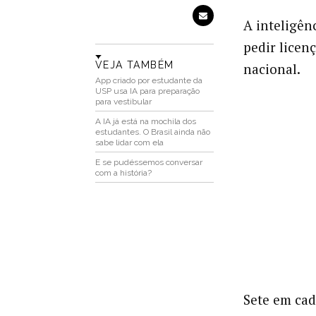
A inteligênc
pedir licen
VEJA TAMBÉM
nacional.
App criado por estudante da
USP usa IA para preparação
para vestibular
A IA já está na mochila dos
estudantes. O Brasil ainda não
sabe lidar com ela
E se pudéssemos conversar
com a história?
Sete em ca