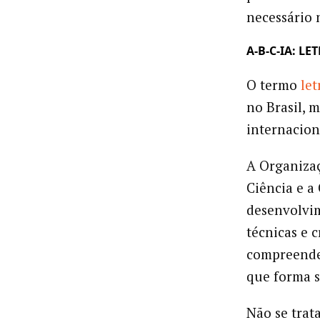
necessário 
A-B-C-IA: L
O termo
let
no Brasil, 
internacion
A Organizaç
Ciência e a
desenvolvim
técnicas e 
compreender
que forma 
Não se trat