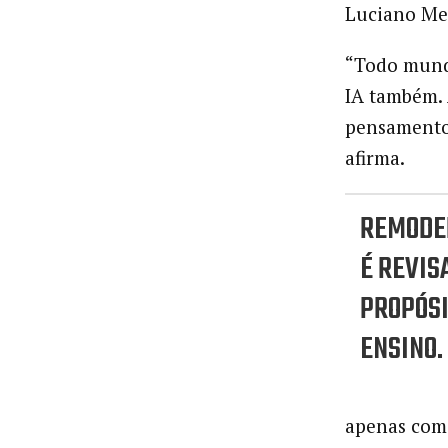
Luciano Me
“Todo mundo
IA também. 
pensamento 
afirma.
REMODEL
É REVIS
PROPÓSI
ENSINO.
apenas como