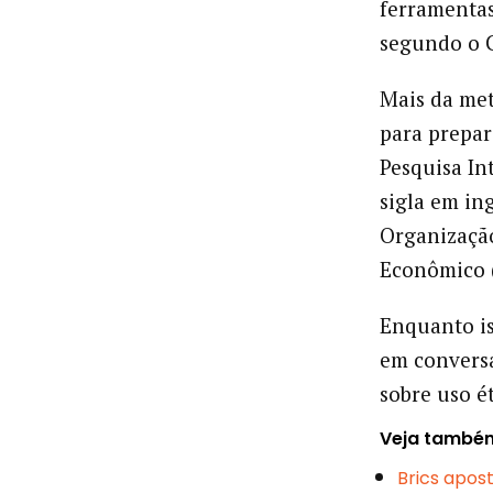
ferramentas
segundo o C
Mais da met
para prepar
Pesquisa In
sigla em in
Organizaçã
Econômico 
Enquanto is
em conversa
sobre uso é
Veja també
Brics apos