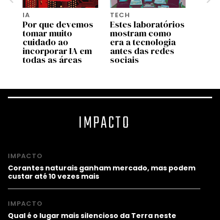
IA
TECH
DESI
Por que devemos
Estes laboratórios
Conhe
tomar muito
mostram como
de ap
cuidado ao
era a tecnologia
pess
incorporar IA em
antes das redes
dese
todas as áreas
sociais
muse
IMPACTO
IMPACTO
Corantes naturais ganham mercado, mas podem
custar até 10 vezes mais
IMPACTO
Qual é o lugar mais silencioso da Terra neste