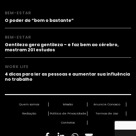
BEM-ESTAR
O poder do “bom o bastante”
BEM-ESTAR
Gentileza gera gentileza – e faz bem ao cérebro,
mostram 201 estudos
WORK LIFE
4 dicas para ler as pessoas e aumentar sua influência
no trabalho
Quem somos
Missão
Anuncie Conosco
Redação
Política de Privacidade
Termos de Uso
Contatos
Fast Company Brasil © 2026