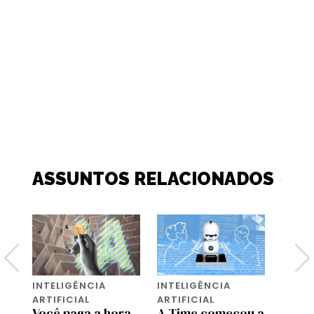
ASSUNTOS RELACIONADOS
INTELIGÊNCIA
INTELIGÊNCIA
INTEL
ARTIFICIAL
ARTIFICIAL
ARTIF
e
Você paga a hora
A Time começou a
Conh