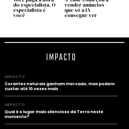
do especialista. O
vender anúncios
Maps,
especialista é
que só a IA
Goog
você
consegue ver
chego
IMPACTO
IMPACTO
Corantes naturais ganham mercado, mas podem
custar até 10 vezes mais
IMPACTO
Qual é o lugar mais silencioso da Terra neste
momento?