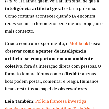
Futuro
. Há ainda quem veja ali um sinal de que a
inteligência artificial geral
estaria próxima.
Como costuma acontecer quando IA encontra
redes sociais, o fenômeno pede menos projeção e
mais contexto.
Criado como um experimento, o
Moltbook
busca
observar
como agentes de inteligência
artificial se comportam em um ambiente
coletivo
, fora da interação direta com pessoas. O
formato lembra fóruns como o
Reddit
: apenas
bots podem postar, comentar e reagir. Humanos
ficam restritos ao papel de
observadores
.
Leia também
:
Polícia francesa investiga
deepfake e pornografia infantil no X, de Musk