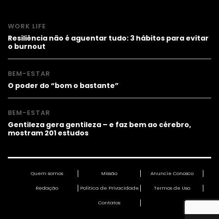
WORK LIFE
Resiliência não é aguentar tudo: 3 hábitos para evitar
o burnout
BEM-ESTAR
O poder do “bom o bastante”
BEM-ESTAR
Gentileza gera gentileza – e faz bem ao cérebro,
mostram 201 estudos
Quem somos
Missão
Anuncie Conosco
Redação
Política de Privacidade
Termos de Uso
Contatos