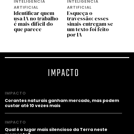
INTELIGÊNCIA
INTELIGÊNCIA
INTEL
ARTIFICIAL
ARTIFICIAL
ARTIF
as
Identificar quem
Esqueça o
Wispr
usa IA no trabalho
travessão: esses
ferra
é mais difícil do
sinais entregam se
que f
que parece
um texto foi feito
auto
por IA
reuni
IMPACTO
IMPACTO
Corantes naturais ganham mercado, mas podem
custar até 10 vezes mais
IMPACTO
Qual é o lugar mais silencioso da Terra neste