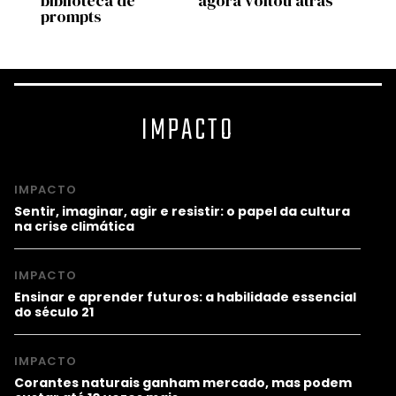
a
biblioteca de
agora voltou atrás
cons
prompts
IMPACTO
IMPACTO
Sentir, imaginar, agir e resistir: o papel da cultura
na crise climática
IMPACTO
Ensinar e aprender futuros: a habilidade essencial
do século 21
IMPACTO
Corantes naturais ganham mercado, mas podem