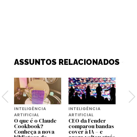
ASSUNTOS RELACIONADOS
INTELIGÊNCIA
INTELIGÊNCIA
INTEL
ARTIFICIAL
ARTIFICIAL
ARTIF
O que é o Claude
CEO da Fender
A Ti
Cookbook?
comparou bandas
vende
s
Conheça a nova
cover à IA – e
que s