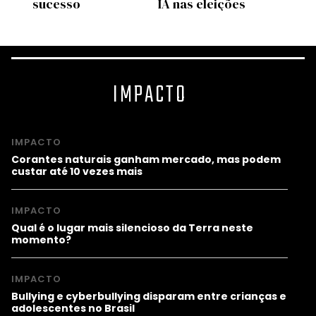
cto
sucesso
IA nas eleições
prom
IMPACTO
IMPACTO
Corantes naturais ganham mercado, mas podem
custar até 10 vezes mais
IMPACTO
Qual é o lugar mais silencioso da Terra neste
momento?
IMPACTO
Bullying e cyberbullying disparam entre crianças e
adolescentes no Brasil