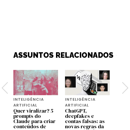
ASSUNTOS RELACIONADOS
INTELIGÊNCIA
INTELIGÊNCIA
INTEL
ARTIFICIAL
ARTIFICIAL
ARTIF
 a
Quer viralizar? 5
ChatGPT,
O que
prompts do
deepfakes e
Cook
Claude para criar
contas falsas: as
Conh
conteúdos de
novas regras da
bibli