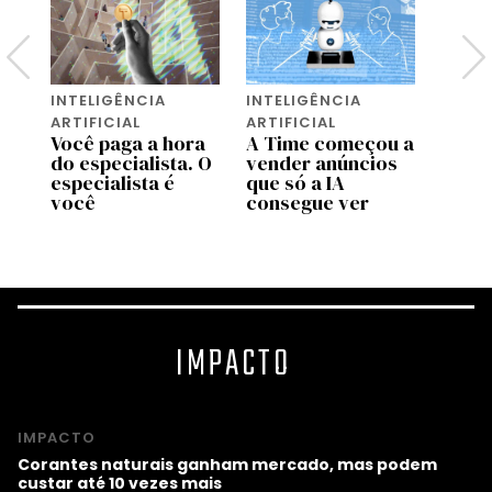
INTELIGÊNCIA
INTELIGÊNCIA
INTEL
ARTIFICIAL
ARTIFICIAL
ARTIF
e
Você paga a hora
A Time começou a
Conh
do especialista. O
vender anúncios
Maps,
especialista é
que só a IA
Goog
você
consegue ver
chego
IMPACTO
IMPACTO
Corantes naturais ganham mercado, mas podem
custar até 10 vezes mais