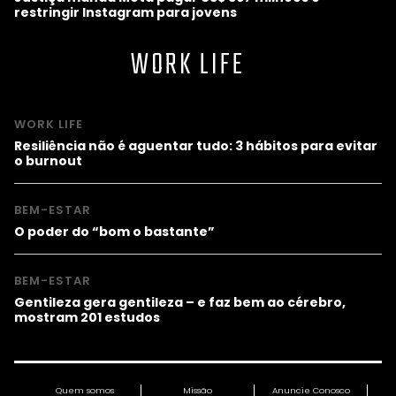
restringir Instagram para jovens
WORK LIFE
WORK LIFE
Resiliência não é aguentar tudo: 3 hábitos para evitar
o burnout
BEM-ESTAR
O poder do “bom o bastante”
BEM-ESTAR
Gentileza gera gentileza – e faz bem ao cérebro,
mostram 201 estudos
Quem somos
Missão
Anuncie Conosco