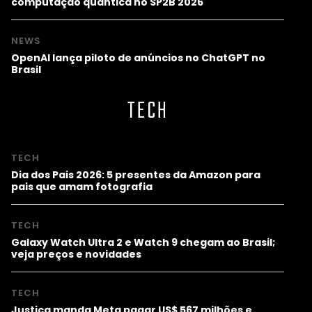
computação quântica no SP2B 2026
NEWS
OpenAI lança piloto de anúncios no ChatGPT no
Brasil
TECH
TECH
Dia dos Pais 2026: 5 presentes da Amazon para
pais que amam fotografia
TECH
Galaxy Watch Ultra 2 e Watch 9 chegam ao Brasil;
veja preços e novidades
TECH
Justiça manda Meta pagar US$ 567 milhões e