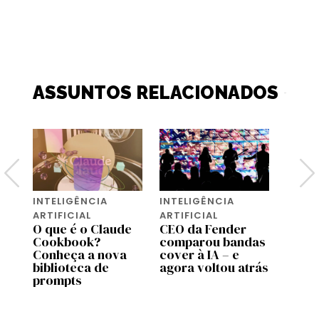
ASSUNTOS RELACIONADOS
INTELIGÊNCIA
INTELIGÊNCIA
INTEL
ARTIFICIAL
ARTIFICIAL
ARTIF
O que é o Claude
CEO da Fender
A Ti
Cookbook?
comparou bandas
vende
s
Conheça a nova
cover à IA – e
que s
a
biblioteca de
agora voltou atrás
cons
prompts