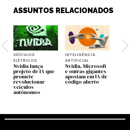
ASSUNTOS RELACIONADOS
VEÍCULOS
INTELIGÊNCIA
TECH
Jense
ELÉTRICOS
ARTIFICIAL
as
socie
Nvidia lança
Nvidia, Microsoft
adapt
projeto de IA que
e outras gigantes
se ad
promete
apostam em IA de
carr
revolucionar
código aberto
veículos
autônomos