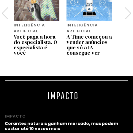
INTELIGÊNCIA
INTELIGÊNCIA
INTEL
ARTIFICIAL
ARTIFICIAL
ARTIF
e
Você paga a hora
A Time começou a
Conh
do especialista. O
vender anúncios
Maps,
especialista é
que só a IA
Goog
você
consegue ver
chego
IMPACTO
IMPACTO
Corantes naturais ganham mercado, mas podem
custar até 10 vezes mais