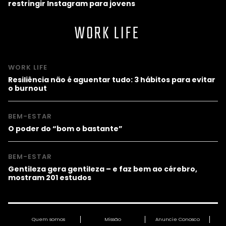
restringir Instagram para jovens
WORK LIFE
WORK LIFE
Resiliência não é aguentar tudo: 3 hábitos para evitar
o burnout
BEM-ESTAR
O poder do “bom o bastante”
BEM-ESTAR
Gentileza gera gentileza – e faz bem ao cérebro,
mostram 201 estudos
Quem somos
Missão
Anuncie Conosco