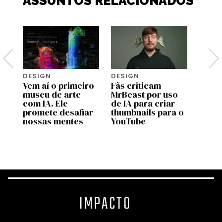
ASSUNTOS RELACIONADOS
DESIGN
DESIGN
INTEL
Vem aí o primeiro
Fãs criticam
ARTIF
les
museu de arte
MrBeast por uso
O val
com IA. Ele
de IA para criar
huma
promete desafiar
thumbnails para o
temp
nossas mentes
YouTube
intel
artifi
IMPACTO