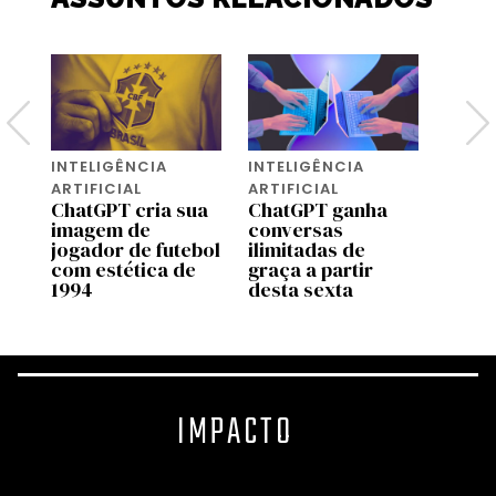
INTELIGÊNCIA
INTELIGÊNCIA
NEWS
OpenA
ARTIFICIAL
ARTIFICIAL
pilot
ChatGPT cria sua
ChatGPT ganha
no C
imagem de
conversas
Brasi
jogador de futebol
ilimitadas de
do
com estética de
graça a partir
1994
desta sexta
IMPACTO