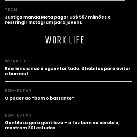
TECH
Justiça manda Meta pagar US$ 567 milhões e
restringir Instagram para jovens
WORK LIFE
WORK LIFE
Resiliência não é aguentar tudo: 3 hábitos para evitar
o burnout
BEM-ESTAR
O poder do “bom o bastante”
BEM-ESTAR
Gentileza gera gentileza – e faz bem ao cérebro,
mostram 201 estudos