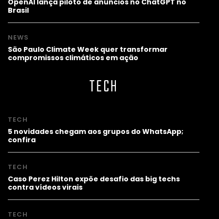
OpenAI lança piloto de anúncios no ChatGPT no
Brasil
NEWS
São Paulo Climate Week quer transformar
compromissos climáticos em ação
TECH
TECH
5 novidades chegam aos grupos do WhatsApp;
confira
TECH
Caso Perez Hilton expõe desafio das big techs
contra vídeos virais
TECH