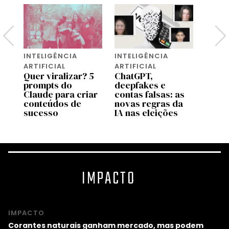
INTELIGÊNCIA
INTELIGÊNCIA
INTEL
ARTIFICIAL
ARTIFICIAL
ARTIF
 a
Quer viralizar? 5
ChatGPT,
O que
prompts do
deepfakes e
Cook
Claude para criar
contas falsas: as
Conh
conteúdos de
novas regras da
bibli
cto
sucesso
IA nas eleições
prom
IMPACTO
IMPACTO
Corantes naturais ganham mercado, mas podem