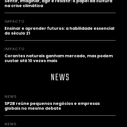
Sentir, imaginar, agir e resistir: o papel da cultura
na crise climática
IMPACTO
Ensinar e aprender futuros: a habilidade essencial
do século 21
IMPACTO
Corantes naturais ganham mercado, mas podem
custar até 10 vezes mais
NEWS
NEWS
SP2B reúne pequenos negócios e empresas
globais no mesmo debate
NEWS