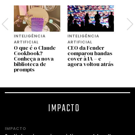
INTELIGÊNCIA
INTELIGÊNCIA
INTEL
ARTIFICIAL
ARTIFICIAL
ARTIF
O que é o Claude
CEO da Fender
A Ti
Cookbook?
comparou bandas
vende
s
Conheça a nova
cover à IA – e
que s
a
biblioteca de
agora voltou atrás
cons
prompts
IMPACTO
IMPACTO