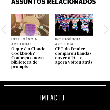
ASSUNTOS RELACIONADOS
INTELIGÊNCIA
INTELIGÊNCIA
INTEL
ARTIFICIAL
ARTIFICIAL
ARTIF
O que é o Claude
CEO da Fender
A Ti
Cookbook?
comparou bandas
vende
s
Conheça a nova
cover à IA – e
que s
a
biblioteca de
agora voltou atrás
cons
prompts
IMPACTO