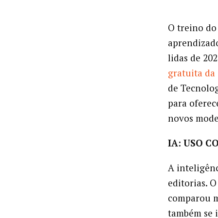
O treino do
aprendizado
lidas de 20
gratuita da 
de Tecnolo
para oferec
novos mode
IA: USO 
A inteligênc
editorias. O
comparou m
também se i