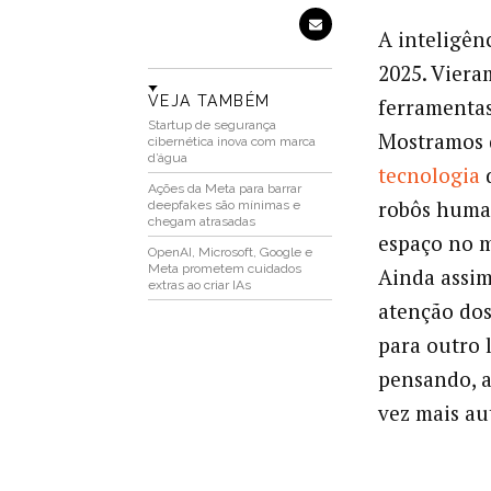
A inteligên
2025. Viera
VEJA TAMBÉM
ferramentas
Startup de segurança
Mostramos 
cibernética inova com marca
d’água
tecnologia
d
Ações da Meta para barrar
robôs huma
deepfakes são mínimas e
chegam atrasadas
espaço no m
OpenAI, Microsoft, Google e
Meta prometem cuidados
Ainda assim
extras ao criar IAs
atenção dos
para outro 
pensando, 
vez mais au