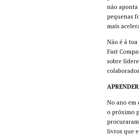
não aponta 
pequenas f
mais aceler
Não é à toa
Fast Compan
sobre líder
colaborador
APRENDER
No ano em 
o próximo pa
procurara
livros que 