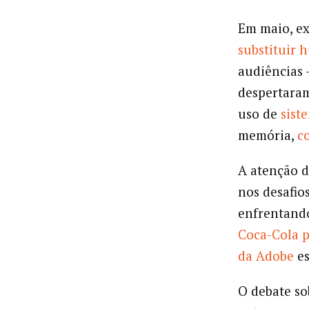
Em maio, e
substituir 
audiências 
despertaram
uso de
sist
memória,
c
A atenção d
nos desafio
enfrentando
Coca-Cola 
da Adobe
es
O debate so