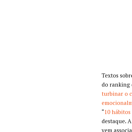
Textos sobr
do ranking 
turbinar o 
emocionalme
“
10 hábitos 
destaque. A 
vem associa