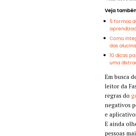
Veja també
5 formas d
aprendiza
Como integ
das alucin
10 dicas p
uma distra
Em busca de
leitor da F
regras do
g
negativos p
e aplicativo
E ainda olh
pessoas mai