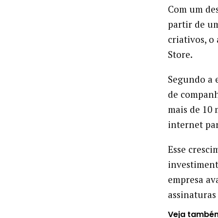
Com um desi
partir de u
criativos, 
Store.
Segundo a e
de companh
mais de 10 
internet pa
Esse cresci
investiment
empresa ava
assinatura
Veja també