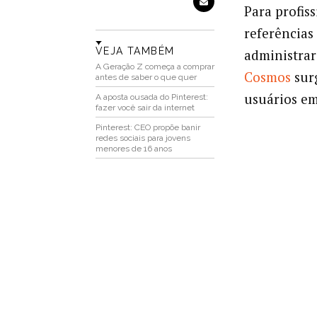
Para profis
referências 
VEJA TAMBÉM
administrar 
A Geração Z começa a comprar
Cosmos
sur
antes de saber o que quer
usuários em
A aposta ousada do Pinterest:
fazer você sair da internet
Pinterest: CEO propõe banir
redes sociais para jovens
menores de 16 anos