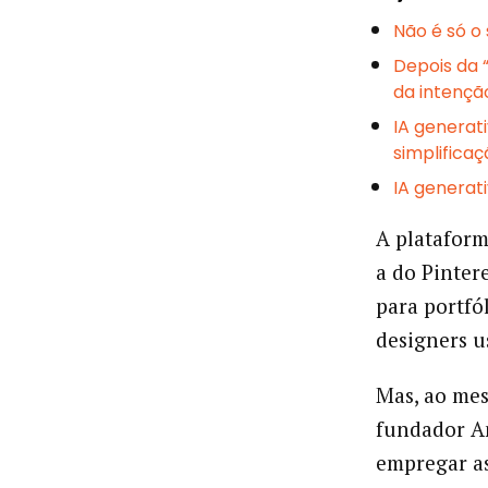
Não é só o
Depois da 
da intençã
IA generati
simplifica
IA generat
A platafor
a do Pinter
para portfó
designers 
Mas, ao mes
fundador A
empregar as