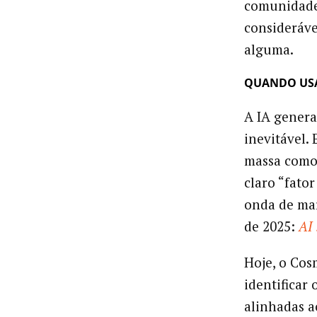
comunidade
consideráve
alguma.
QUANDO USA
A IA genera
inevitável.
massa como 
claro “fato
onda de mar
de 2025:
AI 
Hoje, o Co
identificar
alinhadas a