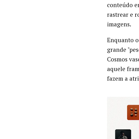
conteúdo e
rastrear e 
imagens.
Enquanto o
grande "pes
Cosmos vasc
aquele fram
fazem a atr