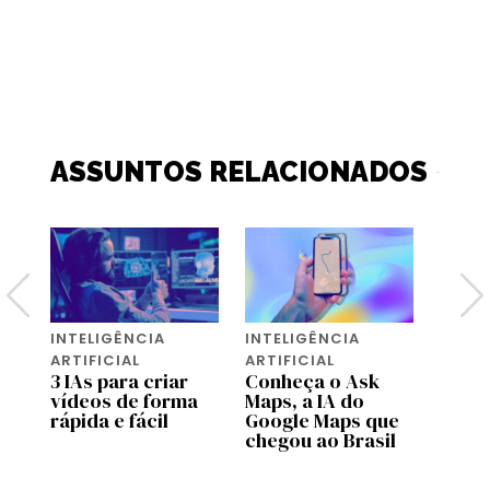
ASSUNTOS RELACIONADOS
INTELIGÊNCIA
INTELIGÊNCIA
INTEL
ARTIFICIAL
ARTIFICIAL
ARTIF
ra
3 IAs para criar
Conheça o Ask
Weath
 O
vídeos de forma
Maps, a IA do
Goog
rápida e fácil
Google Maps que
preve
chegou ao Brasil
com 