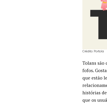
Crédito: Portola
Tolans são 
fofos. Gost
que estão l
relacioname
histórias d
que os usuá