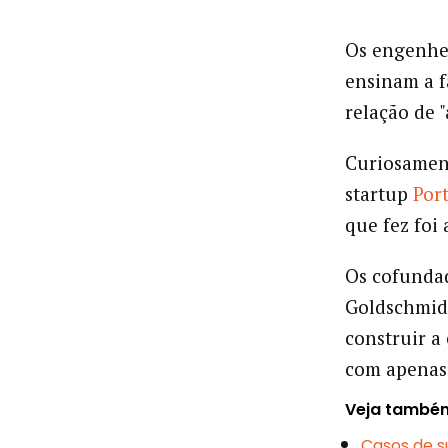
Os engenhei
ensinam a f
relação de 
Curiosamen
startup
Por
que fez foi 
Os cofunda
Goldschmid
construir a
com apenas
Veja també
Casos de s