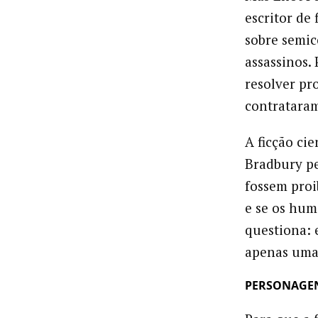
escritor de
sobre semic
assassinos. 
resolver pr
contratara
A ficção cie
Bradbury pe
fossem proi
e se os hum
questiona: 
apenas uma
PERSONAGEN