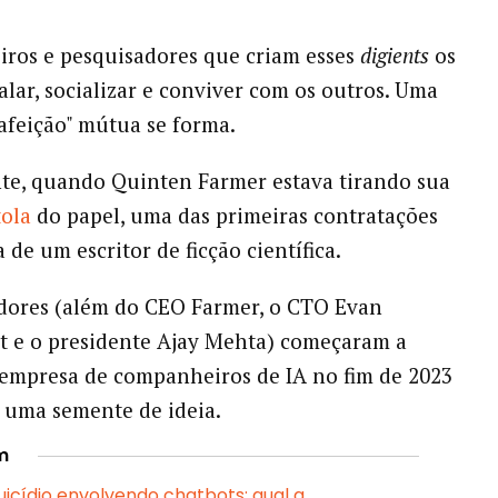
ros e pesquisadores que criam esses
digients
os
alar, socializar e conviver com os outros. Uma
"afeição" mútua se forma.
te, quando Quinten Farmer estava tirando sua
tola
do papel, uma das primeiras contratações
a de um escritor de ficção científica.
dores (além do CEO Farmer, o CTO Evan
t e o presidente Ajay Mehta) começaram a
 empresa de companheiros de IA no fim de 2023
 uma semente de ideia.
m
uicídio envolvendo chatbots: qual a