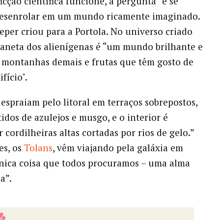
icção científica funcione, a pergunta “e se”
 desenrolar em um mundo ricamente imaginado.
Peper criou para a Portola. No universo criado
planeta dos alienígenas é “um mundo brilhante e
 montanhas demais e frutas que têm gosto de
ifício".
 espraiam pelo litoral em terraços sobrepostos,
idos de azulejos e musgo, e o interior é
 cordilheiras altas cortadas por rios de gelo.”
es, os
Tolans
, vêm viajando pela galáxia em
nica coisa que todos procuramos – uma alma
a”.