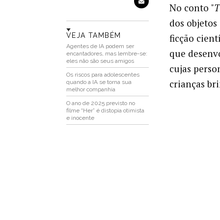
No conto "
T
dos objetos 
VEJA TAMBÉM
ficção cient
Agentes de IA podem ser
que desenv
encantadores, mas lembre-se:
eles não são seus amigos
cujas perso
Os riscos para adolescentes
crianças br
quando a IA se torna sua
melhor companhia
O ano de 2025 previsto no
filme “Her” é distopia otimista
e inocente