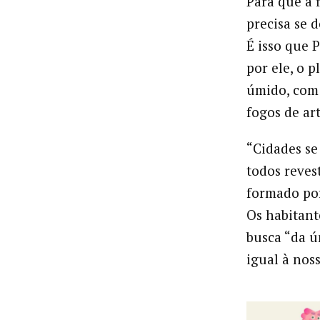
Para que a f
precisa se
É isso que 
por ele, o 
úmido, com
fogos de art
“Cidades se
todos revest
formado por
Os habitant
busca “da ú
igual à noss