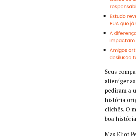
responsabi
Estudo rev
EUA que já
A diferenç
impactam 
Amigos art
desilusão 
Seus compa
alienígenas
pediram a 
história or
clichês. O 
boa história
Mas Eliot P