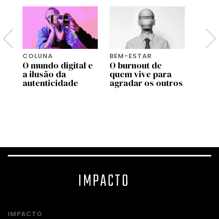
COLUNA
BEM-ESTAR
5 PE
O mundo digital e
O burnout de
5 per
a ilusão da
quem vive para
Ricar
ara
autenticidade
agradar os outros
autor
da Ay
so
IMPACTO
IMPACTO