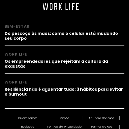
WORK LIFE
BEM-ESTAR
Do pescoço às mãos: como o celular está mudando
seu corpo
WORK LIFE
Os empreendedores que rejeitam a cultura da
exaustão
WORK LIFE
Resiliência não é aguentar tudo: 3 hábitos para evitar
o burnout
Quem somos
Missão
Anuncie Conosco
Redação
Política de Privacidade
Termos de Uso