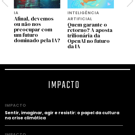
IA
INTELIGÊNCIA
INTEL
Afinal, devemos
ARTIFICIAL
ARTIF
ou não nos
Quem garante o
Não é
es
preocupar com
retorno? A aposta
que a
um futuro
trilionária da
amad
dominado pela IA?
OpenAI no futuro
cresc
da IA
mais)
IMPACTO
IMPACTO
Sentir, imaginar, agir e resistir: o papel da cultura
na crise climática
IMPACTO