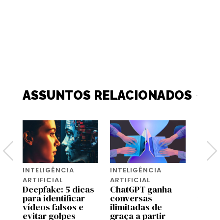
ASSUNTOS RELACIONADOS
INTELIGÊNCIA
INTELIGÊNCIA
INTEL
ARTIFICIAL
ARTIFICIAL
ARTIF
de
Deepfake: 5 dicas
ChatGPT ganha
Esqu
para identificar
conversas
trave
a
vídeos falsos e
ilimitadas de
sinai
evitar golpes
graça a partir
um te