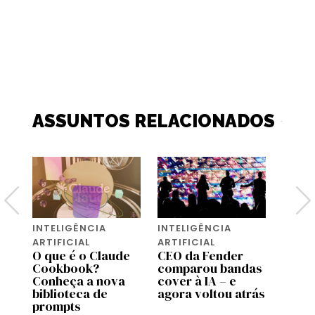
ASSUNTOS RELACIONADOS
INTELIGÊNCIA
INTELIGÊNCIA
INTEL
ARTIFICIAL
ARTIFICIAL
ARTIF
O que é o Claude
CEO da Fender
A Ti
Cookbook?
comparou bandas
vende
s
Conheça a nova
cover à IA – e
que s
a
biblioteca de
agora voltou atrás
cons
prompts