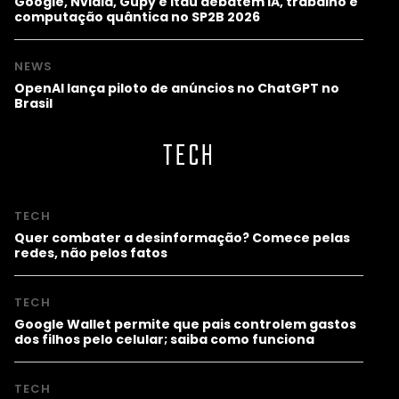
Google, Nvidia, Gupy e Itaú debatem IA, trabalho e
computação quântica no SP2B 2026
NEWS
OpenAI lança piloto de anúncios no ChatGPT no
Brasil
TECH
TECH
Quer combater a desinformação? Comece pelas
redes, não pelos fatos
TECH
Google Wallet permite que pais controlem gastos
dos filhos pelo celular; saiba como funciona
TECH