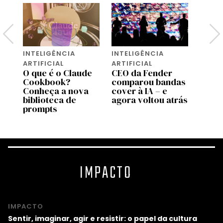
INTELIGÊNCIA
INTELIGÊNCIA
INTEL
ARTIFICIAL
ARTIFICIAL
ARTIF
O que é o Claude
CEO da Fender
A Ti
Cookbook?
comparou bandas
vende
s
Conheça a nova
cover à IA – e
que s
a
biblioteca de
agora voltou atrás
cons
prompts
IMPACTO
IMPACTO
Sentir, imaginar, agir e resistir: o papel da cultura