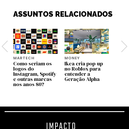
ASSUNTOS RELACIONADOS
MARTECH
MONEY
MONE
o
Como seriam os
Ikea cria pop-up
Nada 
ea
logos do
no Roblox para
com 
Instagram, Spotify
entender a
caixa
e outras marcas
Geração Alpha
Ikea 
nos anos 80?
hora 
IMPACTO