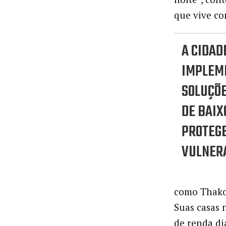
que vive co
A CIDAD
IMPLEM
SOLUÇÕE
DE BAIX
PROTEGE
VULNERÁ
como Thakor
Suas casas
de renda di