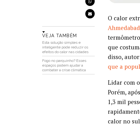
O calor ext
Ahmedabad,
VEJA TAMBÉM
termômetros
Esta solução simples e
que costuma
inteligente pode reduzir os
efeitos do calor nas cidades
disso, auto
Fogo no parquinho? Esses
que a popul
espaços podem ajudar a
combater a crise climática
Lidar com o
Porém, apó
1,3 mil pes
rapidamente
calor no sul