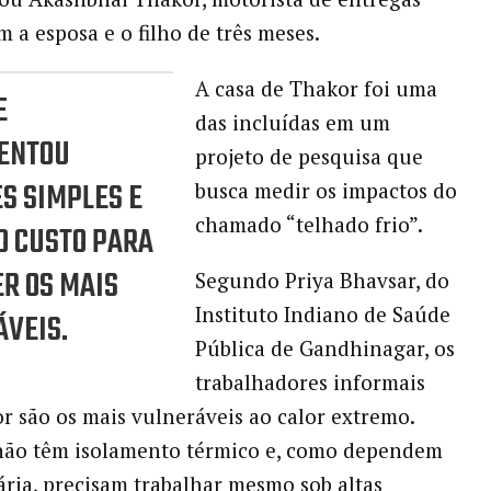
m a esposa e o filho de três meses.
A casa de Thakor foi uma
E
das incluídas em um
ENTOU
projeto de pesquisa que
S SIMPLES E
busca medir os impactos do
chamado “telhado frio”.
O CUSTO PARA
R OS MAIS
Segundo Priya Bhavsar, do
Instituto Indiano de Saúde
VEIS.
Pública de Gandhinagar, os
trabalhadores informais
 são os mais vulneráveis ao calor extremo.
 não têm isolamento térmico e, como dependem
ária, precisam trabalhar mesmo sob altas