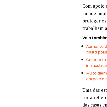
Com apoio d
cidade imp
proteger os
trabalham a
Veja també
Aumento d
muita polu
Calor extr
infraestru
Muito além
corpo e a
Uma das est
tinta reflet
das casas e