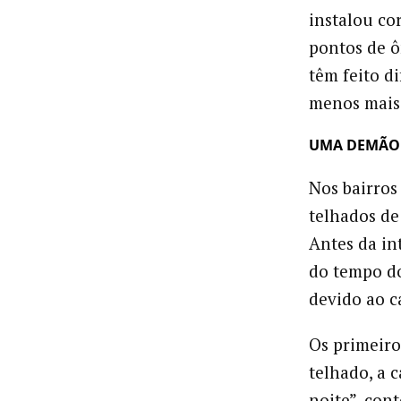
instalou co
pontos de ô
têm feito d
menos mais 
UMA DEMÃO D
Nos bairros
telhados de 
Antes da in
do tempo do
devido ao c
Os primeiro
telhado, a 
noite”, con