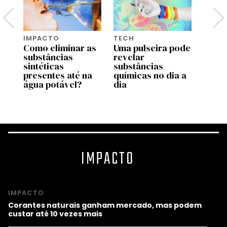
IMPACTO
TECH
IMPA
es
Como eliminar as
Uma pulseira pode
Como
substâncias
revelar
pode 
sintéticas
substâncias
limpa
os
presentes até na
químicas no dia a
dos 
água potável?
dia
etern
IMPACTO
IMPACTO
Corantes naturais ganham mercado, mas podem
custar até 10 vezes mais