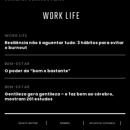
WORK LIFE
WORK LIFE
Resiliência não é aguentar tudo: 3 hábitos para evitar
o burnout
BEM-ESTAR
O poder do “bom o bastante”
BEM-ESTAR
Gentileza gera gentileza – e faz bem ao cérebro,
mostram 201 estudos
Quem somos
Missão
Anuncie Conosco