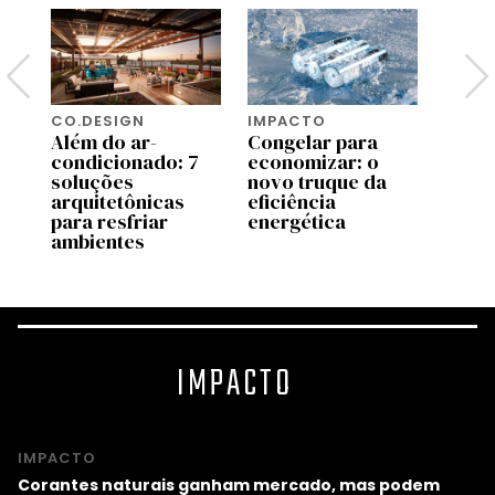
CO.DESIGN
IMPACTO
IMPA
Além do ar-
Congelar para
Este 
condicionado: 7
economizar: o
anda
soluções
novo truque da
reque
-
arquitetônicas
eficiência
cond
para resfriar
energética
para 
ambientes
ambi
IMPACTO
IMPACTO
Corantes naturais ganham mercado, mas podem