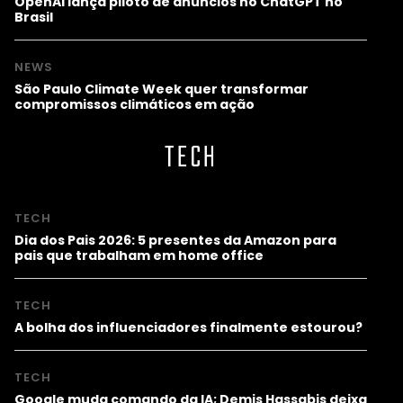
OpenAI lança piloto de anúncios no ChatGPT no
Brasil
NEWS
São Paulo Climate Week quer transformar
compromissos climáticos em ação
TECH
TECH
Dia dos Pais 2026: 5 presentes da Amazon para
pais que trabalham em home office
TECH
A bolha dos influenciadores finalmente estourou?
TECH
Google muda comando da IA; Demis Hassabis deixa