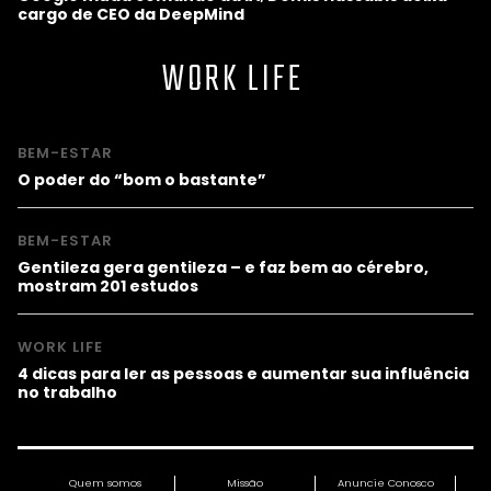
cargo de CEO da DeepMind
WORK LIFE
BEM-ESTAR
O poder do “bom o bastante”
BEM-ESTAR
Gentileza gera gentileza – e faz bem ao cérebro,
mostram 201 estudos
WORK LIFE
4 dicas para ler as pessoas e aumentar sua influência
no trabalho
Quem somos
Missão
Anuncie Conosco