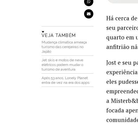
Há cerca de
seu parceir
VEJA TAMBÉM
quarto em u
Mudança climática ameaça
anfitrião n
turismo das cerejeiras no
Japão
Jet skis e motos de neve
Jost e seu 
elétricos podem mudar o
turismo de aventura
experiência
Após 53 anos, Lonely Planet
eles pudess
entra de vez na era dos apps
empreendedo
a Misterb&b
focada apen
comunidade