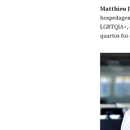
Matthieu J
hospedagem
LGBTQIA+, q
quartos foi 