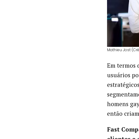
Mathieu Jost (Cré
Em termos d
usuários po
estratégico
segmentamos
homens gays
então criam
Fast Comp
clientes e 